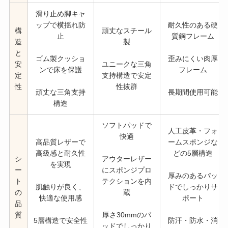
滑り止め脚キャ
ップで横揺れ防
耐久性のある硬
構
頑丈なスチール
止
質鋼フレーム
造
製
と
ゴム製クッショ
歪みにくい肉厚
安
ユニークな三角
ンで床を保護
フレーム
定
支持構造で安定
性
性抜群
頑丈な三角支持
長期間使用可能
構造
ソフトパッドで
人工皮革・フォ
快適
高品質レザーで
ームスポンジな
高級感と耐久性
どの5層構造
シ
アウターレザー
を実現
ー
にスポンジプロ
厚みのあるパッ
ト
テクションを内
肌触りが良く、
ドでしっかりサ
の
蔵
快適な使用感
ポート
品
質
厚さ30mmのパ
5層構造で安全性
防汗・防水・消
ッドでしっかり