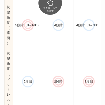
調
スクロールで
きます
整
角
度
5段階（0～60°）
4段階
4段階（0～30°）
（
座
面
）
調
整
角
度
（
フ
2段階
3段階
3段階
ッ
ト
レ
ス
ト