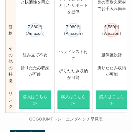
と快適性を両立
臭の高耐久素材
としたサポート
でお手入れ簡単
を提供
価
7,880円
7,980円
6,580円
格
（Amazon）
（Amazon）
（Amazon）
そ
ヘッドレスト付
の
組み立て不要
腰保護設計
き
他
の
折りたたみ収納
折りたたみ収納
折りたたみ収納
特
が可能
が可能
が可能
徴
リ
購入はこちら
購入はこちら
購入はこちら
ン
≫
≫
≫
ク
GOGOJUMPトレーニングベンチ早見表