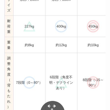
イ
ズ
耐
荷
227kg
400kg
450kg
重
重
約8kg
約12kg
約10kg
量
調
整
角
度
6段階（角度不
（
8段階（-15～
7段階（0～80°）
明・デクライン
背
90°）
あり）
も
た
れ
）