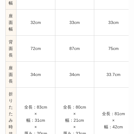
幅
座
面
32cm
33cm
33cm
幅
背
面
72cm
87cm
75cm
長
座
面
34cm
34cm
33.7cm
長
折
り
た
全長：83cm
全長：80cm
た
×
×
全長：81cm
み
幅：31cm
幅：21cm
×
時
×
×
幅：42cm
サ
厚み：20cm
厚み：33cm