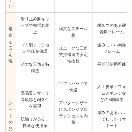
）
滑り止め脚キャ
ップで横揺れ防
耐久性のある硬
構
頑丈なスチール
止
質鋼フレーム
造
製
と
ゴム製クッショ
歪みにくい肉厚
安
ユニークな三角
ンで床を保護
フレーム
定
支持構造で安定
性
性抜群
頑丈な三角支持
長期間使用可能
構造
ソフトパッドで
人工皮革・フォ
快適
高品質レザーで
ームスポンジな
高級感と耐久性
どの5層構造
シ
アウターレザー
を実現
ー
にスポンジプロ
厚みのあるパッ
ト
テクションを内
肌触りが良く、
ドでしっかりサ
の
蔵
快適な使用感
ポート
品