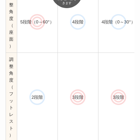
きます
整
角
度
5段階（0～60°）
4段階
4段階（0～30°）
（
座
面
）
調
整
角
度
（
フ
2段階
3段階
3段階
ッ
ト
レ
ス
ト
）