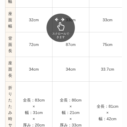
幅
座
面
32cm
33cm
33cm
幅
スクロールで
きます
背
面
72cm
87cm
75cm
長
座
面
34cm
34cm
33.7cm
長
折
り
た
全長：83cm
全長：80cm
た
×
×
全長：81cm
み
幅：31cm
幅：21cm
×
時
×
×
幅：42cm
サ
厚み：20cm
厚み：33cm