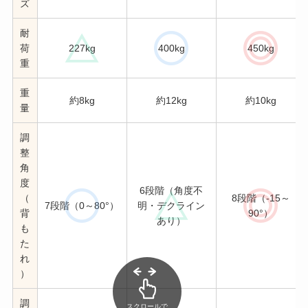
ズ
耐
荷
227kg
400kg
450kg
重
重
約8kg
約12kg
約10kg
量
調
整
角
度
6段階（角度不
（
8段階（-15～
7段階（0～80°）
明・デクライン
背
90°）
あり）
も
た
れ
）
調
スクロールで