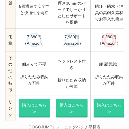
質
厚さ30mmのパ
5層構造で安全性
防汗・防水・消
ッドでしっかり
と快適性を両立
臭の高耐久素材
としたサポート
でお手入れ簡単
を提供
価
7,880円
7,980円
6,580円
格
（Amazon）
（Amazon）
（Amazon）
そ
ヘッドレスト付
の
組み立て不要
腰保護設計
き
他
の
折りたたみ収納
折りたたみ収納
折りたたみ収納
特
が可能
が可能
が可能
徴
リ
購入はこちら
購入はこちら
購入はこちら
ン
≫
≫
≫
ク
GOGOJUMPトレーニングベンチ早見表