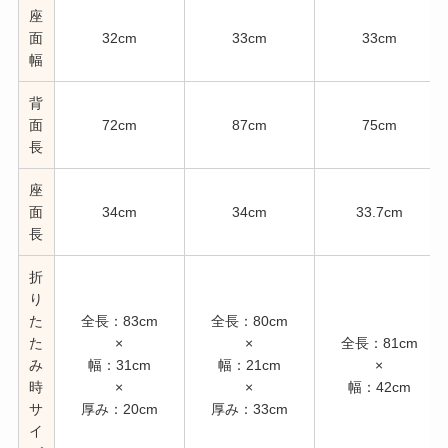
座
面
32cm
33cm
33cm
幅
背
面
72cm
87cm
75cm
長
座
面
34cm
34cm
33.7cm
長
折
り
た
全長：83cm
全長：80cm
た
×
×
全長：81cm
み
幅：31cm
幅：21cm
×
時
×
×
幅：42cm
サ
厚み：20cm
厚み：33cm
イ