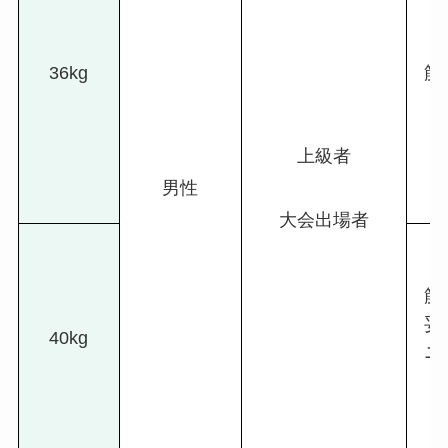
36kg
筋
上級者
男性
大会出場者
筋
妥
40kg
ニ