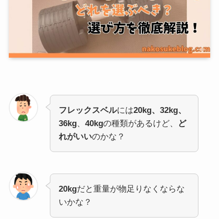
フレックスベル
には
20kg、32kg、
36kg
、
40kg
の種類があるけど、
ど
れがいい
のかな？
20kg
だと重量が物足りなくならな
いかな？